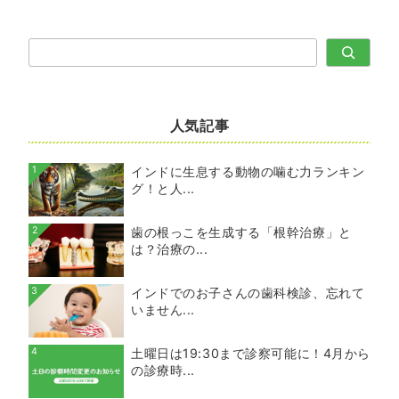
検
索
人気記事
1
インドに生息する動物の噛む力ランキン
グ！と人...
2
歯の根っこを生成する「根幹治療」と
は？治療の...
3
インドでのお子さんの歯科検診、忘れて
いません...
4
土曜日は19:30まで診察可能に！4月から
の診療時...