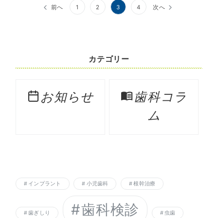
投
前へ
1
2
3
4
次へ
稿
の
ペ
カテゴリー
ー
ジ
お知らせ
歯科コラ
送
ム
り
インプラント
小児歯科
根幹治療
歯科検診
歯ぎしり
虫歯