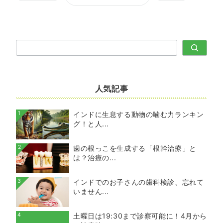
検
索
人気記事
1
インドに生息する動物の噛む力ランキン
グ！と人...
2
歯の根っこを生成する「根幹治療」と
は？治療の...
3
インドでのお子さんの歯科検診、忘れて
いません...
4
土曜日は19:30まで診察可能に！4月から