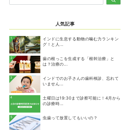
索
人気記事
1
インドに生息する動物の噛む力ランキン
グ！と人...
2
歯の根っこを生成する「根幹治療」と
は？治療の...
3
インドでのお子さんの歯科検診、忘れて
いません...
4
土曜日は19:30まで診察可能に！4月から
の診療時...
5
虫歯って放置してもいいの？